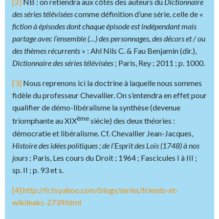
[2]
NB : on retiendra aux côtés des auteurs du
Dictionnaire
des séries télévisées
comme définition d’une série, celle de «
fiction à épisodes dont chaque épisode est indépendant mais
partage avec l’ensemble (…) des personnages, des décors et / ou
des thèmes récurrents
» : Ahl Nils C. & Fau Benjamin (dir.),
Dictionnaire des séries télévisées
; Paris, Rey ; 2011 ; p. 1000.
[3]
Nous reprenons ici la doctrine à laquelle nous sommes
fidèle du professeur Chevallier. On s’entendra en effet pour
qualifier de démo-libéralisme la synthèse (devenue
ème
triomphante au XIX
siècle) des deux théories :
démocratie et libéralisme. Cf. Chevallier Jean-Jacques,
Histoire des idées politiques ; de l’Esprit des Lois (1748) à nos
jours
; Paris, Les cours du Droit ; 1964 ; Fascicules I à III ;
sp. II ; p. 93 et s.
[4]
http://fr.tv.yahoo.com/blogs/series/friends-et-
wikileaks-2739.html