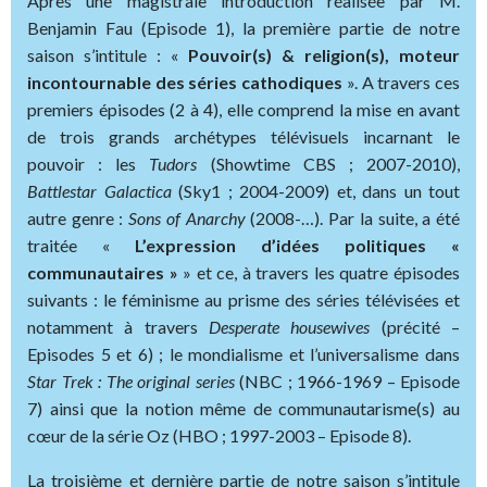
Après une magistrale introduction réalisée par M.
Benjamin Fau (Episode 1), la première partie de notre
saison s’intitule : «
Pouvoir(s) & religion(s), moteur
incontournable des séries cathodiques
». A travers ces
premiers épisodes (2 à 4), elle comprend la mise en avant
de trois grands archétypes télévisuels incarnant le
pouvoir : les
Tudors
(Showtime CBS ; 2007-2010),
Battlestar Galactica
(Sky1 ; 2004-2009) et, dans un tout
autre genre :
Sons of Anarchy
(2008-…). Par la suite, a été
traitée «
L’expression d’idées politiques «
communautaires »
» et ce, à travers les quatre épisodes
suivants : le féminisme au prisme des séries télévisées et
notamment à travers
Desperate housewives
(précité –
Episodes 5 et 6) ; le mondialisme et l’universalisme dans
Star Trek : The original series
(NBC ; 1966-1969 – Episode
7) ainsi que la notion même de communautarisme(s) au
cœur de la série Oz (HBO ; 1997-2003 – Episode 8).
La troisième et dernière partie de notre saison s’intitule