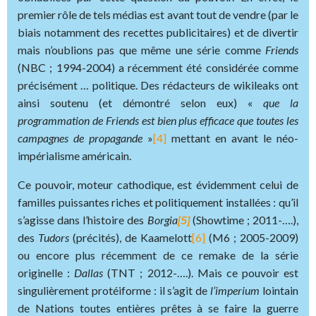
premier rôle de tels médias est avant tout de vendre (par le
biais notamment des recettes publicitaires) et de divertir
mais n’oublions pas que même une série comme
Friends
(NBC ; 1994-2004) a récemment été considérée comme
précisément … politique. Des rédacteurs de wikileaks ont
ainsi soutenu (et démontré selon eux) «
que la
programmation de Friends est bien plus efficace que toutes les
campagnes de propagande
»
[4]
mettant en avant le néo-
impérialisme américain.
Ce pouvoir, moteur cathodique, est évidemment celui de
familles puissantes riches et politiquement installées : qu’il
s’agisse dans l’histoire des
Borgia
[5]
(Showtime ; 2011-….),
des
Tudors
(précités), de Kaamelott
[6]
(M6 ; 2005-2009)
ou encore plus récemment de ce remake de la série
originelle :
Dallas
(TNT ; 2012-….). Mais ce pouvoir est
singulièrement protéiforme : il s’agit de
l’imperium
lointain
de Nations toutes entières prêtes à se faire la guerre