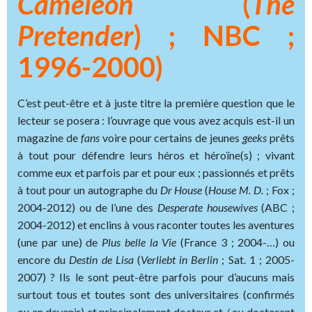
Caméléon
(
The
Pretender
) ; NBC ;
1996-2000)
C’est peut-être et à juste titre la première question que le
lecteur se posera : l’ouvrage que vous avez acquis est-il un
magazine de
fans
voire pour certains de jeunes
geeks
prêts
à tout pour défendre leurs héros et héroïne(s) ; vivant
comme eux et parfois par et pour eux ; passionnés et prêts
à tout pour un autographe du
Dr
House
(
House M. D.
; Fox ;
2004-2012) ou de l’une des
Desperate
housewives
(ABC ;
2004-2012) et enclins à vous raconter toutes les aventures
(une par une) de
Plus belle la Vie
(France 3 ; 2004-…) ou
encore du
Destin de Lisa
(
Verliebt in Berlin
; Sat. 1 ; 2005-
2007) ? Ils le sont peut-être parfois pour d’aucuns mais
surtout tous et toutes sont des universitaires (confirmés
ou en devenir) et principalement docteur et / ou doctorant