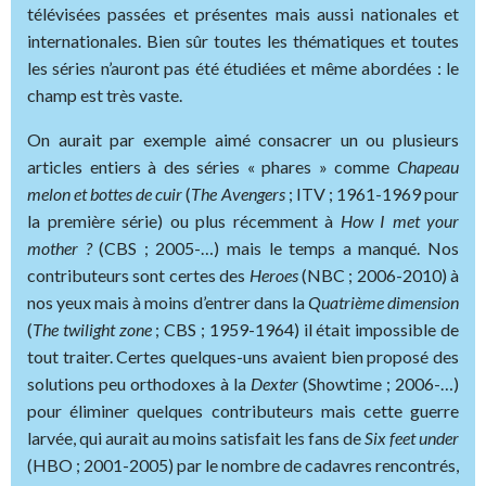
télévisées passées et présentes mais aussi nationales et
internationales. Bien sûr toutes les thématiques et toutes
les séries n’auront pas été étudiées et même abordées : le
champ est très vaste.
On aurait par exemple aimé consacrer un ou plusieurs
articles entiers à des séries « phares » comme
Chapeau
melon et bottes de cuir
(
The Avengers
; ITV ; 1961-1969 pour
la première série) ou plus récemment à
How I met your
mother ?
(CBS ; 2005-…) mais le temps a manqué. Nos
contributeurs sont certes des
Heroes
(NBC ; 2006-2010) à
nos yeux mais à moins d’entrer dans la
Quatrième dimension
(
The twilight zone
; CBS ; 1959-1964) il était impossible de
tout traiter. Certes quelques-uns avaient bien proposé des
solutions peu orthodoxes à la
Dexter
(Showtime ; 2006-…)
pour éliminer quelques contributeurs mais cette guerre
larvée, qui aurait au moins satisfait les fans de
Six feet under
(HBO ; 2001-2005) par le nombre de cadavres rencontrés,