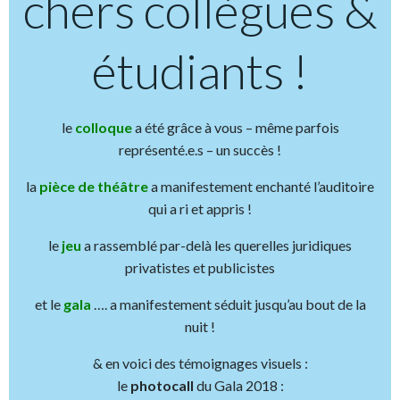
chers collègues &
étudiants !
le
colloque
a été grâce à vous – même parfois
représenté.e.s – un succès !
la
pièce de théâtre
a manifestement enchanté l’auditoire
qui a ri et appris !
le
jeu
a rassemblé par-delà les querelles juridiques
privatistes et publicistes
et le
gala
…. a manifestement séduit jusqu’au bout de la
nuit !
& en voici des témoignages visuels :
le
photocall
du Gala 2018 :