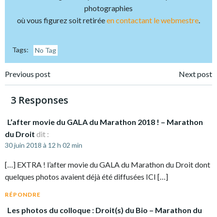
photographies
où vous figurez soit retirée
en contactant le webmestre
.
Tags:
No Tag
Post
Post
Previous post
Next post
navigation
navigation
3 Responses
L’after movie du GALA du Marathon 2018 ! – Marathon
du Droit
dit :
30 juin 2018 à 12 h 02 min
[…] EXTRA ! l’after movie du GALA du Marathon du Droit dont
quelques photos avaient déjà été diffusées ICI […]
RÉPONDRE
Les photos du colloque : Droit(s) du Bio – Marathon du