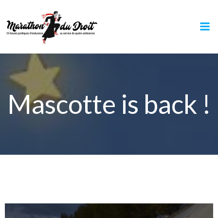
Aller
au
contenu
Mascotte is back !