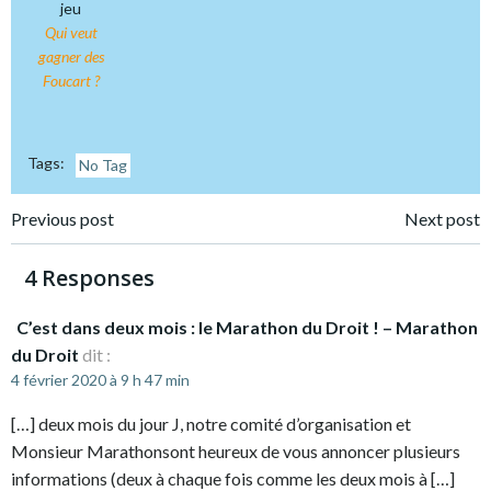
jeu
Qui veut
gagner des
Foucart ?
Tags:
No Tag
Post
Post
Previous post
Next post
navigation
navigation
4 Responses
C’est dans deux mois : le Marathon du Droit ! – Marathon
du Droit
dit :
4 février 2020 à 9 h 47 min
[…] deux mois du jour J, notre comité d’organisation et
Monsieur Marathonsont heureux de vous annoncer plusieurs
informations (deux à chaque fois comme les deux mois à […]