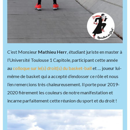
C’est Monsieur
Mathieu Herr
, étudiant juriste en master à
l’Université Toulouse 1 Capitole, participant cette année
au
colloque sur le(s) droit(s) du basket-ball
et … joueur lui-
même de basket qui a accepté d’endosser ce rôle et nous
l’en remercions très chaleureusement. Il porte pour 2019-
2020 fièrement les couleurs de notre manifestation et
incarne parfaitement cette réunion du sport et du droit !