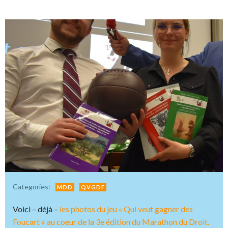
Categories:
MDD
QVGDF
Voici – déjà –
les photos du jeu « Qui veut gagner des
Foucart » au coeur de la 3e édition du Marathon du Droit.