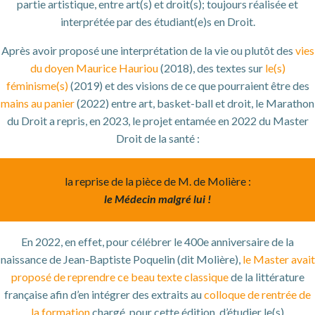
partie artistique, entre art(s) et droit(s); toujours réalisée et
interprétée par des étudiant(e)s en Droit.
Après avoir proposé une interprétation de la vie ou plutôt des
vies
du doyen Maurice Hauriou
(2018), des textes sur
le(s)
féminisme(s)
(2019) et des visions de ce que pourraient être des
mains au panier
(2022) entre art, basket-ball et droit, le Marathon
du Droit a repris, en 2023, le projet entamée en 2022 du Master
Droit de la santé :
la reprise de la pièce de M. de Molière :
le Médecin malgré lui !
En 2022, en effet, pour célébrer le 400e anniversaire de la
naissance de Jean-Baptiste Poquelin (dit Molière),
le Master avait
proposé de reprendre ce beau texte classique
de la littérature
française afin d’en intégrer des extraits au
colloque de rentrée de
la formation
chargé, pour cette édition, d’étudier le(s)