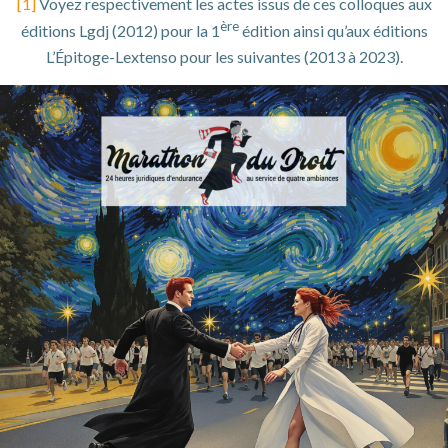
[1]
Voyez respectivement les actes issus de ces colloques aux
ère
éditions Lgdj (2012) pour la 1
édition ainsi qu’aux éditions
L’Épitoge-Lextenso pour les suivantes (2013 à 2023).