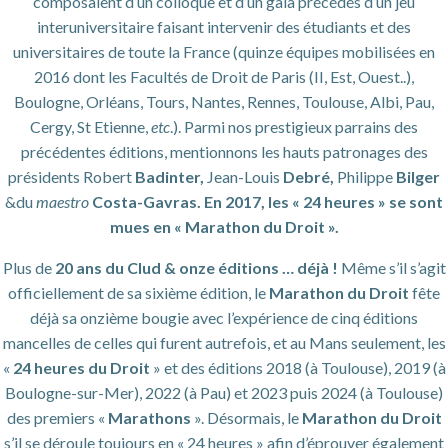
composaient d’un colloque et d’un gala précédés d’un jeu
interuniversitaire faisant intervenir des étudiants et des
universitaires de toute la France (quinze équipes mobilisées en
2016 dont les Facultés de Droit de Paris (II, Est, Ouest..),
Boulogne, Orléans, Tours, Nantes, Rennes, Toulouse, Albi, Pau,
Cergy, St Etienne,
etc
.). Parmi nos prestigieux parrains des
précédentes éditions, mentionnons les hauts patronages des
présidents Robert
Badinter,
Jean-Louis
Debré,
Philippe
Bilger
&du
maestro
Costa-Gavras. En 2017, les « 24 heures » se sont
mues en « Marathon du Droit ».
Plus de
20 ans du Clud & onze éditions … déjà !
Même s’il s’agit
officiellement de sa sixième édition, le
Marathon du Droit
fête
déjà sa onzième bougie avec l’expérience de cinq éditions
mancelles de celles qui furent autrefois, et au Mans seulement, les
«
24 heures du Droit
» et des éditions 2018 (à Toulouse), 2019 (à
Boulogne-sur-Mer), 2022 (à Pau) et 2023 puis 2024 (à Toulouse)
des premiers «
Marathons
». Désormais, le
Marathon du Droit
s’il se déroule toujours en « 24 heures » afin d’éprouver également