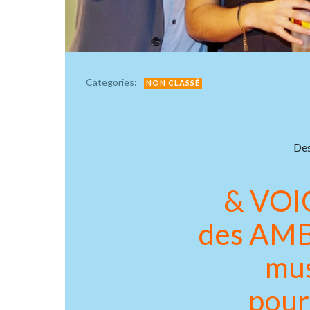
Categories:
NON CLASSÉ
Des
& VOI
des AMB
mus
pour 