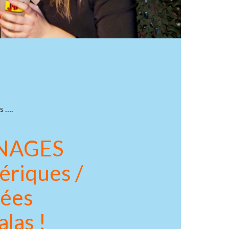
s ….
GNAGES
riques /
sées
alas !