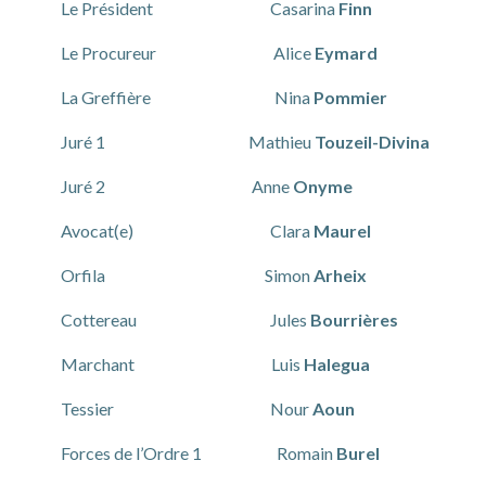
Le Président Casarina
Finn
Le Procureur Alice
Eymard
La Greffière Nina
Pommier
Juré 1 Mathieu
Touzeil-Divina
Juré 2 Anne
Onyme
Avocat(e) Clara
Maurel
Orfila Simon
Arheix
Cottereau Jules
Bourrières
Marchant Luis
Halegua
Tessier Nour
Aoun
Forces de l’Ordre 1 Romain
Burel