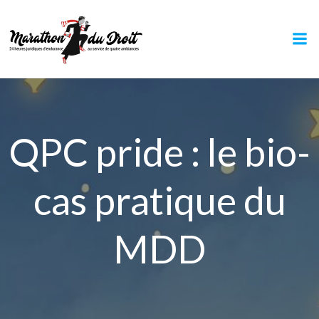
Aller
au
contenu
QPC pride : le bio-
cas pratique du
MDD