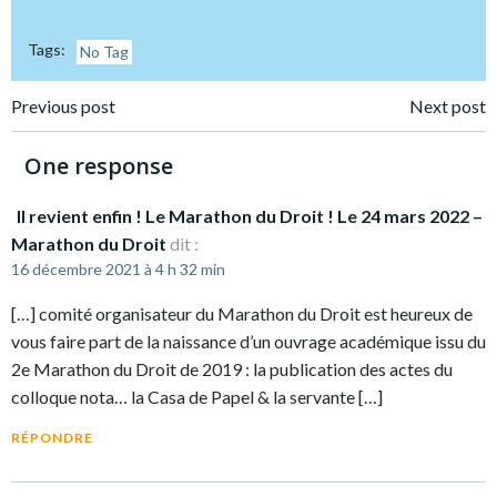
Tags:
No Tag
Post
Post
Previous post
Next post
navigation
navigation
One response
Il revient enfin ! Le Marathon du Droit ! Le 24 mars 2022 –
Marathon du Droit
dit :
16 décembre 2021 à 4 h 32 min
[…] comité organisateur du Marathon du Droit est heureux de
vous faire part de la naissance d’un ouvrage académique issu du
2e Marathon du Droit de 2019 : la publication des actes du
colloque nota… la Casa de Papel & la servante […]
RÉPONDRE