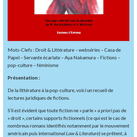
Mots-Clefs : Droit & Littérature – webséries – Casa de
Papel – Servante écarlate – Aya Nakamura – Fictions –
pop-culture – féminisme
Présentation :
De la littérature à la pop-culture, voici un recueil de
lectures juridiques de fictions.
S’il est évident que toute fiction ne « parle »
a priori
pas de
« droit », certains supports fictionnels (ce qui est le cas de
nombreux romans identifiés notamment par le mouvement
américain puis international
Law & Literature
) se prêtent, à