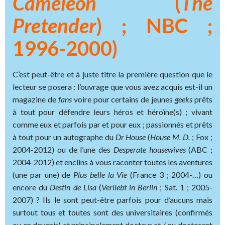
Caméléon
(
The
Pretender
) ; NBC ;
1996-2000)
C’est peut-être et à juste titre la première question que le
lecteur se posera : l’ouvrage que vous avez acquis est-il un
magazine de
fans
voire pour certains de jeunes
geeks
prêts
à tout pour défendre leurs héros et héroïne(s) ; vivant
comme eux et parfois par et pour eux ; passionnés et prêts
à tout pour un autographe du
Dr
House
(
House M. D.
; Fox ;
2004-2012) ou de l’une des
Desperate
housewives
(ABC ;
2004-2012) et enclins à vous raconter toutes les aventures
(une par une) de
Plus belle la Vie
(France 3 ; 2004-…) ou
encore du
Destin de Lisa
(
Verliebt in Berlin
; Sat. 1 ; 2005-
2007) ? Ils le sont peut-être parfois pour d’aucuns mais
surtout tous et toutes sont des universitaires (confirmés
ou en devenir) et principalement docteur et / ou doctorant