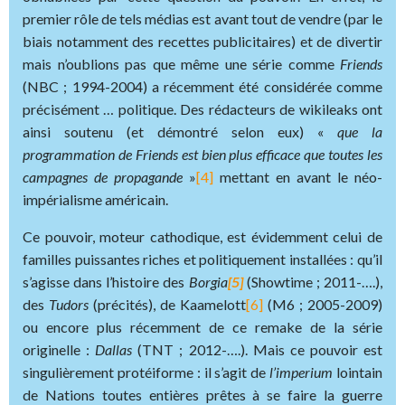
premier rôle de tels médias est avant tout de vendre (par le
biais notamment des recettes publicitaires) et de divertir
mais n’oublions pas que même une série comme
Friends
(NBC ; 1994-2004) a récemment été considérée comme
précisément … politique. Des rédacteurs de wikileaks ont
ainsi soutenu (et démontré selon eux) «
que la
programmation de Friends est bien plus efficace que toutes les
campagnes de propagande
»
[4]
mettant en avant le néo-
impérialisme américain.
Ce pouvoir, moteur cathodique, est évidemment celui de
familles puissantes riches et politiquement installées : qu’il
s’agisse dans l’histoire des
Borgia
[5]
(Showtime ; 2011-….),
des
Tudors
(précités), de Kaamelott
[6]
(M6 ; 2005-2009)
ou encore plus récemment de ce remake de la série
originelle :
Dallas
(TNT ; 2012-….). Mais ce pouvoir est
singulièrement protéiforme : il s’agit de
l’imperium
lointain
de Nations toutes entières prêtes à se faire la guerre