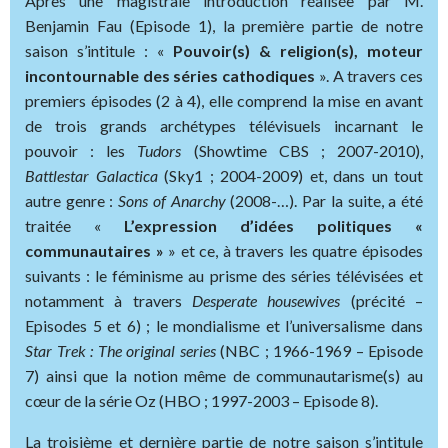
Après une magistrale introduction réalisée par M.
Benjamin Fau (Episode 1), la première partie de notre
saison s’intitule : «
Pouvoir(s) & religion(s), moteur
incontournable des séries cathodiques
». A travers ces
premiers épisodes (2 à 4), elle comprend la mise en avant
de trois grands archétypes télévisuels incarnant le
pouvoir : les
Tudors
(Showtime CBS ; 2007-2010),
Battlestar Galactica
(Sky1 ; 2004-2009) et, dans un tout
autre genre :
Sons of Anarchy
(2008-…). Par la suite, a été
traitée «
L’expression d’idées politiques «
communautaires »
» et ce, à travers les quatre épisodes
suivants : le féminisme au prisme des séries télévisées et
notamment à travers
Desperate housewives
(précité –
Episodes 5 et 6) ; le mondialisme et l’universalisme dans
Star Trek : The original series
(NBC ; 1966-1969 – Episode
7) ainsi que la notion même de communautarisme(s) au
cœur de la série Oz (HBO ; 1997-2003 – Episode 8).
La troisième et dernière partie de notre saison s’intitule