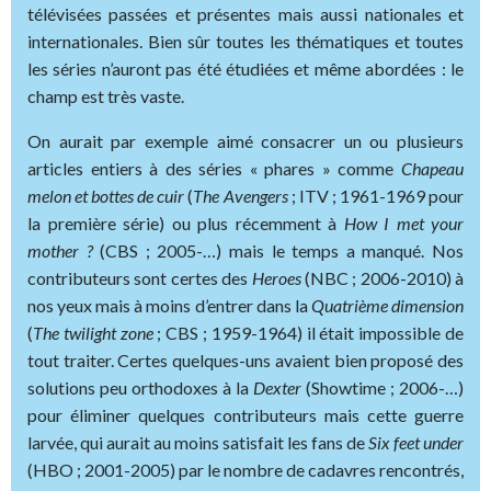
télévisées passées et présentes mais aussi nationales et
internationales. Bien sûr toutes les thématiques et toutes
les séries n’auront pas été étudiées et même abordées : le
champ est très vaste.
On aurait par exemple aimé consacrer un ou plusieurs
articles entiers à des séries « phares » comme
Chapeau
melon et bottes de cuir
(
The Avengers
; ITV ; 1961-1969 pour
la première série) ou plus récemment à
How I met your
mother ?
(CBS ; 2005-…) mais le temps a manqué. Nos
contributeurs sont certes des
Heroes
(NBC ; 2006-2010) à
nos yeux mais à moins d’entrer dans la
Quatrième dimension
(
The twilight zone
; CBS ; 1959-1964) il était impossible de
tout traiter. Certes quelques-uns avaient bien proposé des
solutions peu orthodoxes à la
Dexter
(Showtime ; 2006-…)
pour éliminer quelques contributeurs mais cette guerre
larvée, qui aurait au moins satisfait les fans de
Six feet under
(HBO ; 2001-2005) par le nombre de cadavres rencontrés,