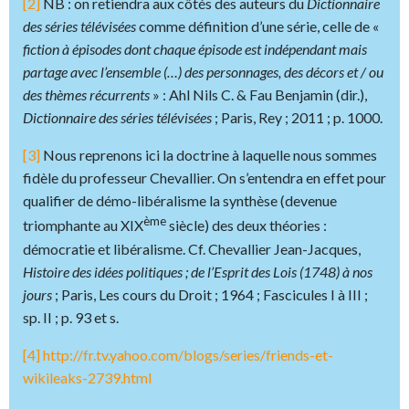
[2]
NB : on retiendra aux côtés des auteurs du
Dictionnaire
des séries télévisées
comme définition d’une série, celle de «
fiction à épisodes dont chaque épisode est indépendant mais
partage avec l’ensemble (…) des personnages, des décors et / ou
des thèmes récurrents
» : Ahl Nils C. & Fau Benjamin (dir.),
Dictionnaire des séries télévisées
; Paris, Rey ; 2011 ; p. 1000.
[3]
Nous reprenons ici la doctrine à laquelle nous sommes
fidèle du professeur Chevallier. On s’entendra en effet pour
qualifier de démo-libéralisme la synthèse (devenue
ème
triomphante au XIX
siècle) des deux théories :
démocratie et libéralisme. Cf. Chevallier Jean-Jacques,
Histoire des idées politiques ; de l’Esprit des Lois (1748) à nos
jours
; Paris, Les cours du Droit ; 1964 ; Fascicules I à III ;
sp. II ; p. 93 et s.
[4]
http://fr.tv.yahoo.com/blogs/series/friends-et-
wikileaks-2739.html