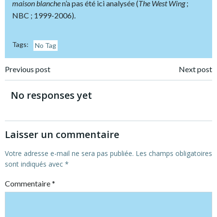
maison blanche
n’a pas été ici analysée (
The West Wing
;
NBC ; 1999-2006).
Tags:
No Tag
Post
Post
Previous post
Next post
navigation
navigation
No responses yet
Laisser un commentaire
Votre adresse e-mail ne sera pas publiée.
Les champs obligatoires
sont indiqués avec
*
Commentaire
*