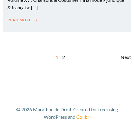
& française […]
READ MORE
Posts
Po
Page
Page
1
2
Next
navigation
na
© 2026 Marathon du Droit. Created for free using
WordPress and
Colibri