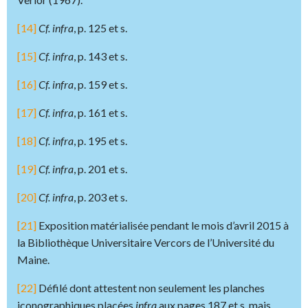
[14]
Cf. infra
, p. 125 et s.
[15]
Cf. infra
, p. 143 et s.
[16]
Cf. infra
, p. 159 et s.
[17]
Cf. infra
, p. 161 et s.
[18]
Cf. infra
, p. 195 et s.
[19]
Cf. infra
, p. 201 et s.
[20]
Cf. infra
, p. 203 et s.
[21]
Exposition matérialisée pendant le mois d’avril 2015 à
la Bibliothèque Universitaire Vercors de l’Université du
Maine.
[22]
Défilé dont attestent non seulement les planches
iconographiques placées
infra
aux pages 187 et s. mais