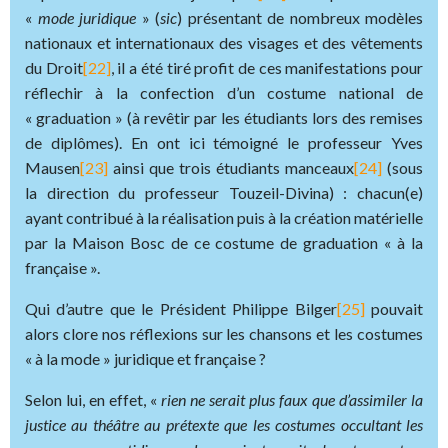
«
mode juridique
» (
sic
) présentant de nombreux modèles
nationaux et internationaux des visages et des vêtements
du Droit
[22]
, il a été tiré profit de ces manifestations pour
réflechir à la confection d’un costume national de
« graduation » (à revêtir par les étudiants lors des remises
de diplômes). En ont ici témoigné le professeur Yves
Mausen
[23]
ainsi que trois étudiants manceaux
[24]
(sous
la direction du professeur Touzeil-Divina) : chacun(e)
ayant contribué à la réalisation puis à la création matérielle
par la Maison Bosc de ce costume de graduation « à la
française ».
Qui d’autre que le Président Philippe Bilger
[25]
pouvait
alors clore nos réflexions sur les chansons et les costumes
« à la mode » juridique et française ?
Selon lui, en effet, «
rien ne serait plus faux que d’assimiler la
justice au théâtre au prétexte que les costumes occultant les