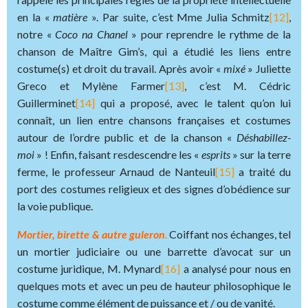
en la «
matière
». Par suite, c’est Mme Julia Schmitz
[12]
,
notre «
Coco na Chanel
» pour reprendre le rythme de la
chanson de Maître Gim’s, qui a étudié les liens entre
costume(s) et droit du travail. Après avoir «
mixé
» Juliette
Greco et Mylène Farmer
[13]
, c’est M. Cédric
Guillerminet
[14]
qui a proposé, avec le talent qu’on lui
connaît, un lien entre chansons françaises et costumes
autour de l’ordre public et de la chanson «
Déshabillez-
moi
» ! Enfin, faisant resdescendre les «
esprits
» sur la terre
ferme, le professeur Arnaud de Nanteuil
[15]
a traité du
port des costumes religieux et des signes d’obédience sur
la voie publique.
Mortier, birette & autre guleron
.
Coiffant nos échanges, tel
un mortier judiciaire ou une barrette d’avocat sur un
costume juridique, M. Mynard
[16]
a analysé pour nous en
quelques mots et avec un peu de hauteur philosophique le
costume comme élément de puissance et / ou de vanité.