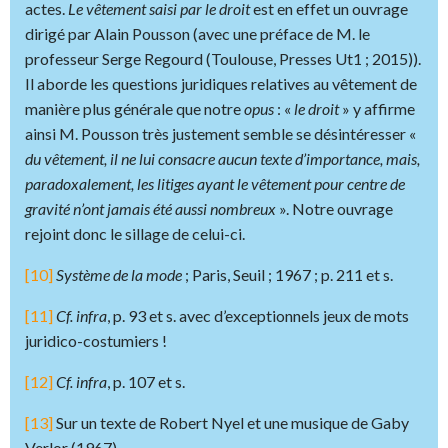
actes.
Le vêtement saisi par le droit
est en effet un ouvrage
dirigé par Alain Pousson (avec une préface de M. le
professeur Serge Regourd (Toulouse, Presses Ut1 ; 2015)).
Il aborde les questions juridiques relatives au vêtement de
manière plus générale que notre
opus
: «
le droit
» y affirme
ainsi M. Pousson très justement semble se désintéresser «
du vêtement, il ne lui consacre aucun texte d’importance, mais,
paradoxalement, les litiges ayant le vêtement pour centre de
gravité n’ont jamais été aussi nombreux
». Notre ouvrage
rejoint donc le sillage de celui-ci.
[10]
Système de la mode
; Paris, Seuil ; 1967 ; p. 211 et s.
[11]
Cf. infra
, p. 93 et s. avec d’exceptionnels jeux de mots
juridico-costumiers !
[12]
Cf. infra
, p. 107 et s.
[13]
Sur un texte de Robert Nyel et une musique de Gaby
Verlor (1967).