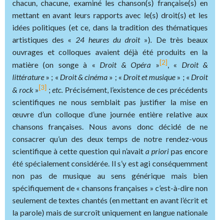
chacun, chacune, examiné les chanson(s) française(s) en
mettant en avant leurs rapports avec le(s) droit(s) et les
idées politiques (et ce, dans la tradition des thématiques
artistiques des «
24 heures du droit
»). De très beaux
ouvrages et colloques avaient déjà été produits en la
[2]
matière (on songe à «
Droit & Opéra
»
, «
Droit &
littérature
» ; «
Droit & cinéma
» ; «
Droit et musique
» ; «
Droit
[3]
& rock
»
;
etc.
Précisément, l’existence de ces précédents
scientifiques ne nous semblait pas justifier la mise en
œuvre d’un colloque d’une journée entière relative aux
chansons françaises. Nous avons donc décidé de ne
consacrer qu’un des deux temps de notre rendez-vous
scientifique à cette question qui n’avait
a priori
pas encore
été spécialement considérée. Il s’y est agi conséquemment
non pas de musique au sens générique mais bien
spécifiquement de « chansons françaises » c’est-à-dire non
seulement de textes chantés (en mettant en avant l’écrit et
la parole) mais de surcroît uniquement en langue nationale