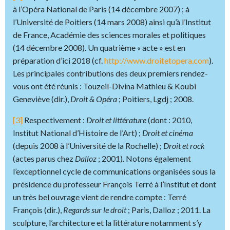
à l’Opéra National de Paris (14 décembre 2007) ; à
l’Université de Poitiers (14 mars 2008) ainsi qu’à l’Institut
de France, Académie des sciences morales et politiques
(14 décembre 2008). Un quatrième « acte » est en
préparation d’ici 2018 (cf.
http://www.droitetopera.com
).
Les principales contributions des deux premiers rendez-
vous ont été réunis : Touzeil-Divina Mathieu & Koubi
Geneviève (dir.),
Droit & Opéra
; Poitiers, Lgdj ; 2008.
[3]
Respectivement :
Droit et littérature
(dont : 2010,
Institut National d’Histoire de l’Art) ;
Droit et cinéma
(depuis 2008 à l’Université de la Rochelle) ;
Droit et rock
(actes parus chez
Dalloz
; 2001). Notons également
l’exceptionnel cycle de communications organisées sous la
présidence du professeur François Terré à l’Institut et dont
un très bel ouvrage vient de rendre compte : Terré
François (dir.),
Regards sur le droit
; Paris, Dalloz ; 2011. La
sculpture, l’architecture et la littérature notamment s’y