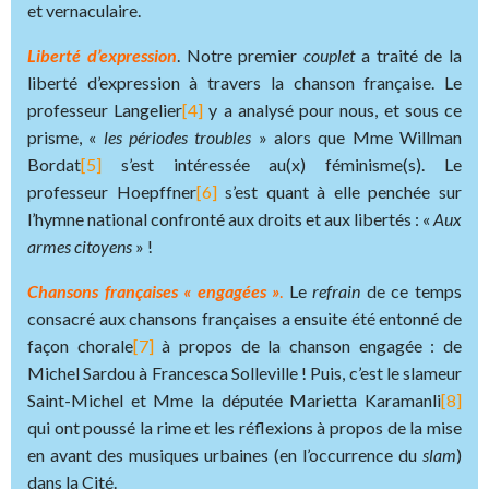
et vernaculaire.
Liberté d’expression
. Notre premier
couplet
a traité de la
liberté d’expression à travers la chanson française. Le
professeur Langelier
[4]
y a analysé pour nous, et sous ce
prisme, «
les périodes troubles
» alors que Mme Willman
Bordat
[5]
s’est intéressée au(x) féminisme(s). Le
professeur Hoepffner
[6]
s’est quant à elle penchée sur
l’hymne national confronté aux droits et aux libertés : «
Aux
armes citoyens
» !
Chansons françaises « engagées »
.
Le
refrain
de ce temps
consacré aux chansons françaises a ensuite été entonné de
façon chorale
[7]
à propos de la chanson engagée : de
Michel Sardou à Francesca Solleville ! Puis, c’est le slameur
Saint-Michel et Mme la députée Marietta Karamanli
[8]
qui ont poussé la rime et les réflexions à propos de la mise
en avant des musiques urbaines (en l’occurrence du
slam
)
dans la Cité.