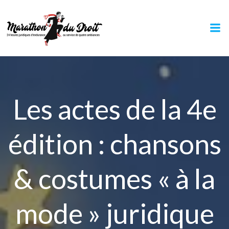
Aller
au
contenu
Les actes de la 4e
édition : chansons
& costumes « à la
mode » juridique