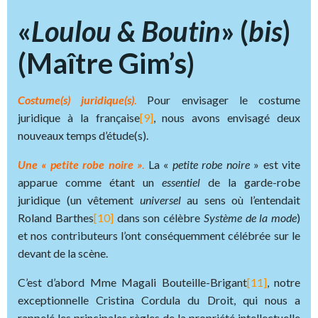
«
Loulou & Boutin
» (
bis
)
(Maître Gim’s)
Costume(s) juridique(s)
.
Pour envisager le costume
juridique à la française
[9]
, nous avons envisagé deux
nouveaux temps d’étude(s).
Une « petite robe noire »
.
La «
petite robe noire
» est vite
apparue comme étant un
essentiel
de la garde-robe
juridique (un vêtement
universel
au sens où l’entendait
Roland Barthes
[10]
dans son célèbre
Système de la mode
)
et nos contributeurs l’ont conséquemment célébrée sur le
devant de la scène.
C’est d’abord Mme Magali Bouteille-Brigant
[11]
, notre
exceptionnelle Cristina Cordula du Droit, qui nous a
rappelé les principales règles de la propriété intellectuelle