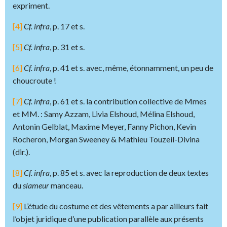
expriment.
[4]
Cf. infra
, p. 17 et s.
[5]
Cf. infra
, p. 31 et s.
[6]
Cf. infra
, p. 41 et s. avec, même, étonnamment, un peu de
choucroute !
[7]
Cf. infra
, p. 61 et s. la contribution collective de Mmes
et MM. : Samy Azzam, Livia Elshoud, Mélina Elshoud,
Antonin Gelblat, Maxime Meyer, Fanny Pichon, Kevin
Rocheron, Morgan Sweeney & Mathieu Touzeil-Divina
(dir.).
[8]
Cf. infra
, p. 85 et s. avec la reproduction de deux textes
du
slameur
manceau.
[9]
L’étude du costume et des vêtements a par ailleurs fait
l’objet juridique d’une publication parallèle aux présents