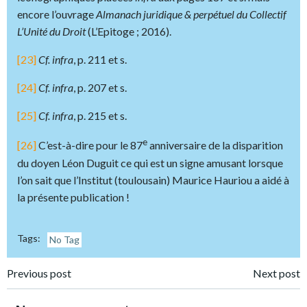
encore l’ouvrage
Almanach juridique & perpétuel du Collectif
L’Unité du Droit
(L’Epitoge ; 2016).
[23]
Cf. infra
, p. 211 et s.
[24]
Cf. infra
, p. 207 et s.
[25]
Cf. infra
, p. 215 et s.
e
[26]
C’est-à-dire pour le 87
anniversaire de la disparition
du doyen Léon Duguit ce qui est un signe amusant lorsque
l’on sait que l’Institut (toulousain) Maurice Hauriou a aidé à
la présente publication !
Tags:
No Tag
Post
Post
Previous post
Next post