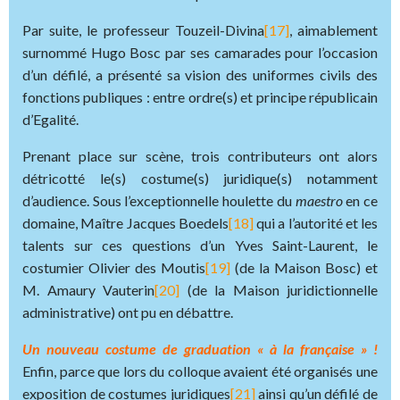
Par suite, le professeur Touzeil-Divina
[17]
, aimablement
surnommé Hugo Bosc par ses camarades pour l’occasion
d’un défilé, a présenté sa vision des uniformes civils des
fonctions publiques : entre ordre(s) et principe républicain
d’Egalité.
Prenant place sur scène, trois contributeurs ont alors
détricotté le(s) costume(s) juridique(s) notamment
d’audience. Sous l’exceptionnelle houlette du
maestro
en ce
domaine, Maître Jacques Boedels
[18]
qui a l’autorité et les
talents sur ces questions d’un Yves Saint-Laurent, le
costumier Olivier des Moutis
[19]
(de la Maison Bosc) et
M. Amaury Vauterin
[20]
(de la Maison juridictionnelle
administrative) ont pu en débattre.
Un nouveau costume de graduation « à la française » !
Enfin, parce que lors du colloque avaient été organisés une
exposition de costumes juridiques
[21]
ainsi qu’un défilé de