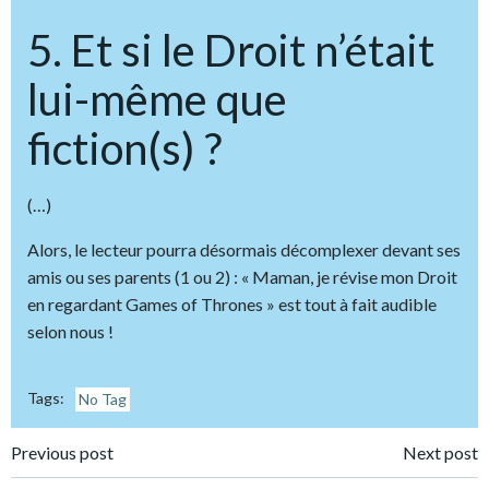
5. Et si le Droit n’était
lui-même que
fiction(s) ?
(…)
Alors, le lecteur pourra désormais décomplexer devant ses
amis ou ses parents (1 ou 2) : « Maman, je révise mon Droit
en regardant Games of Thrones » est tout à fait audible
selon nous !
Tags:
No Tag
Post
Post
Previous post
Next post