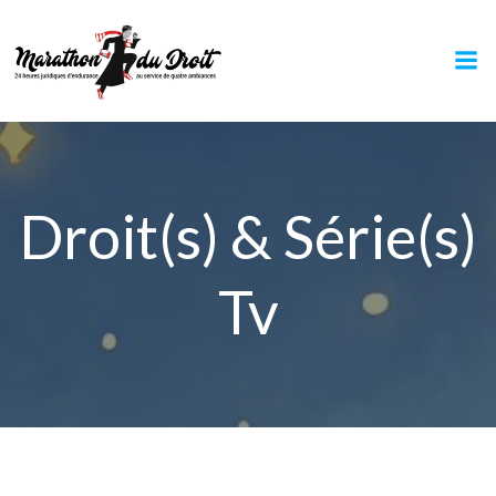
Aller
au
contenu
Droit(s) & Série(s)
Tv