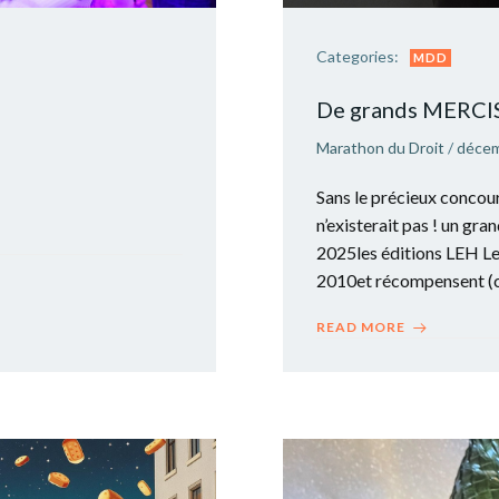
Categories:
MDD
De grands MERCIS 
Marathon du Droit
/
décem
Sans le précieux concou
n’existerait pas ! un g
2025les éditions LEH Le
2010et récompensent (c
READ MORE