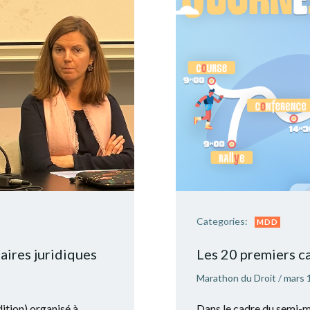
Categories:
MDD
aires juridiques
Les 20 premiers ca
Marathon du Droit
/
mars 
ition) organisé à
Dans le cadre du semi-m