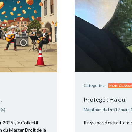
Categories:
NON CLASS
…
Protégé : Ha oui
(s)
Marathon du Droit
/
mars 
 2025), le Collectif
Il n’y a pas d’extrait, ca
on du Master Droit de la