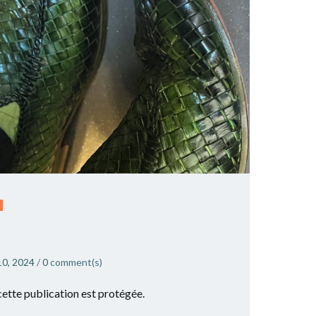
É
10, 2024
/
0
comment(s)
r cette publication est protégée.