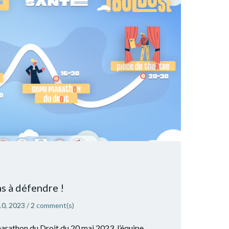
s à défendre !
10, 2023
/
2
comment(s)
arathon du Droit du 20 mai 2023, l’équipe