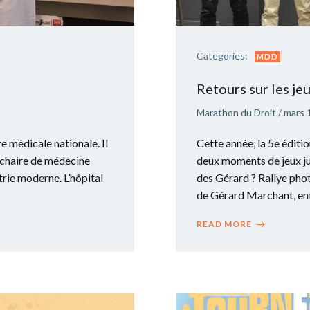
Categories:
MDD
Retours sur les je
Marathon du Droit
/
mars 
médicale nationale. Il
Cette année, la 5e édit
a chaire de médecine
deux moments de jeux ju
trie moderne. L’hôpital
des Gérard ? Rallye pho
de Gérard Marchant, en
READ MORE