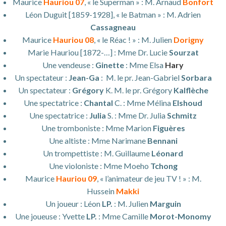
Maurice
Hauriou 07
, « le Superman » : M. Arnaud
Bonfort
Léon Duguit [1859-1928], « le Batman » : M. Adrien
Cassagneau
Maurice
Hauriou 08
, « le Réac ! » : M. Julien
Dorigny
Marie Hauriou [1872-…] : Mme Dr. Lucie
Sourzat
Une vendeuse :
Ginette
: Mme Elsa
Hary
Un spectateur :
Jean-Ga
: M. le pr. Jean-Gabriel
Sorbara
Un spectateur :
Grégory
K. M. le pr. Grégory
Kalflèche
Une spectatrice :
Chantal
C. : Mme Mélina
Elshoud
Une spectatrice :
Julia
S. : Mme Dr. Julia
Schmitz
Une tromboniste : Mme Marion
Figuères
Une altiste : Mme Narimane
Bennani
Un trompettiste : M. Guillaume
Léonard
Une violoniste : Mme Moeho
Tchong
Maurice
Hauriou 09
, « l’animateur de jeu TV ! » : M.
Hussein
Makki
Un joueur : Léon
LP.
: M. Julien
Marguin
Une joueuse : Yvette
LP.
: Mme Camille
Morot-Monomy