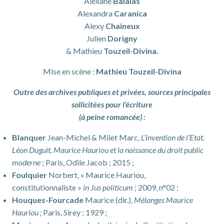
Alexane
Balalas
Alexandra
Caranica
Alexy
Chaineux
Julien
Dorigny
& Mathieu
Touzeil-Divina.
Mise en scène :
Mathieu Touzeil-Divina
Outre des archives publiques et privées, sources principales
sollicitées pour l’écriture
(à peine romancée) :
Blanquer
Jean-Michel & Milet Marc,
L’invention de l’Etat.
Léon Duguit, Maurice Hauriou et la naissance du droit public
moderne
; Paris, Odile Jacob ; 2015 ;
Foulquier
Norbert, « Maurice Hauriou,
constitutionnaliste »
in Jus politicum
; 2009, n°02 ;
Houques-Fourcade
Maurice (dir.),
Mélanges Maurice
Hauriou ;
Paris, Sirey ; 1929 ;