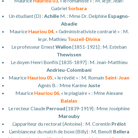
Maurice
Hauriou 03
, « le romaniste » : M. le pr. Jean-
Gabriel
Sorbara
Un étudiant (D) :
Achille
M. : Mme Dr. Delphine
Espagno-
Abadie
Maurice
Hauriou 04,
« l’administrativiste contrarié » : M.
le pr. Mathieu
Touzeil-Divina
Le professeur Ernest
Wallon
[1851-1921] : M. Esteban
Thewissen
Le doyen Henri Bonfils [1835-1897] : M. Jean-Matthieu
Andrieu-Colombani
Maurice
Hauriou 05
, « le révélé » : M. Romain
Saint-Joan
Agnès B. : Mme Karène
Juste
Maurice
Hauriou 06
, « le plagiaire » : Mme Alexane
Balalas
Le recteur Claude
Perroud
[1839-1919] : Mme Joséphine
Marouby
L’appariteur du rectorat (Antoine) : M. Corentin
Prélot
L’ambianceur du match de boxe (Billy) : M. Benoît
Bellera