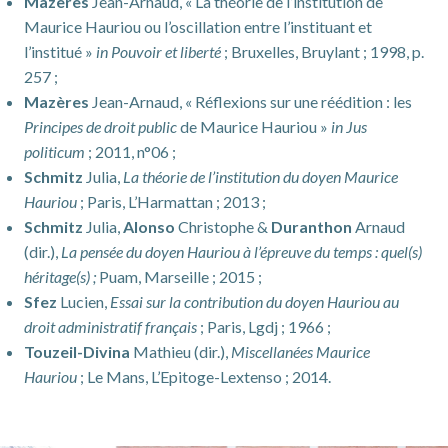
Mazères
Jean-Arnaud, « La théorie de l’institution de
Maurice Hauriou ou l’oscillation entre l’instituant et
l’institué »
in Pouvoir et liberté
; Bruxelles, Bruylant ; 1998, p.
257 ;
Mazères
Jean-Arnaud, « Réflexions sur une réédition : les
Principes de droit public
de Maurice Hauriou »
in Jus
politicum
; 2011, n°06 ;
Schmitz
Julia,
La théorie de l’institution du doyen Maurice
Hauriou
; Paris, L’Harmattan ; 2013 ;
Schmitz
Julia,
Alonso
Christophe &
Duranthon
Arnaud
(dir.),
La pensée du doyen Hauriou à l’épreuve du temps : quel(s)
héritage(s) ;
Puam, Marseille ; 2015 ;
Sfez
Lucien,
Essai sur la contribution du doyen Hauriou au
droit administratif français
; Paris, Lgdj ; 1966 ;
Touzeil-Divina
Mathieu (dir.),
Miscellanées Maurice
Hauriou
; Le Mans, L’Epitoge-Lextenso ; 2014.