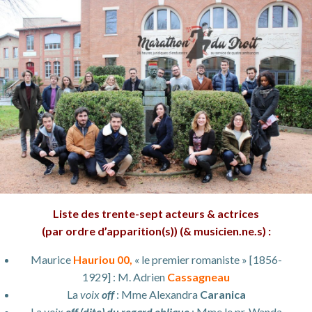
Liste des trente-sept acteurs & actrices
(par ordre d’apparition(s)) (& musicien.ne.s) :
Maurice
Hauriou 00,
« le premier romaniste » [1856-
1929] : M. Adrien
Cassagneau
La
voix
off
: Mme Alexandra
Caranica
La
voix
off (dite) du regard oblique
: Mme le pr. Wanda