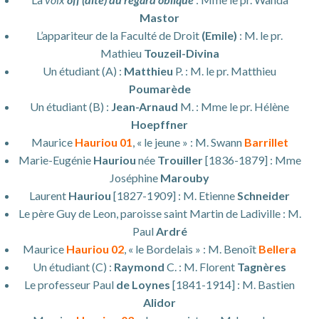
Mastor
L’appariteur de la Faculté de Droit
(Emile)
: M. le pr.
Mathieu
Touzeil-Divina
Un étudiant (A) :
Matthieu
P. : M. le pr. Matthieu
Poumarède
Un étudiant (B) :
Jean-Arnaud
M. : Mme le pr. Hélène
Hoepffner
Maurice
Hauriou 01
, « le jeune » : M. Swann
Barrillet
Marie-Eugénie
Hauriou
née
Trouiller
[1836-1879] : Mme
Joséphine
Marouby
Laurent
Hauriou
[1827-1909] : M. Etienne
Schneider
Le père Guy de Leon, paroisse saint Martin de Ladiville : M.
Paul
Ardré
Maurice
Hauriou 02
, « le Bordelais » : M. Benoît
Bellera
Un étudiant (C) :
Raymond
C. : M. Florent
Tagnères
Le professeur Paul
de Loynes
[1841-1914] : M. Bastien
Alidor