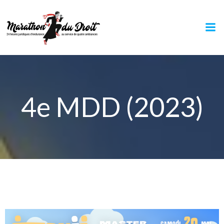
Aller
au
contenu
4e MDD (2023)