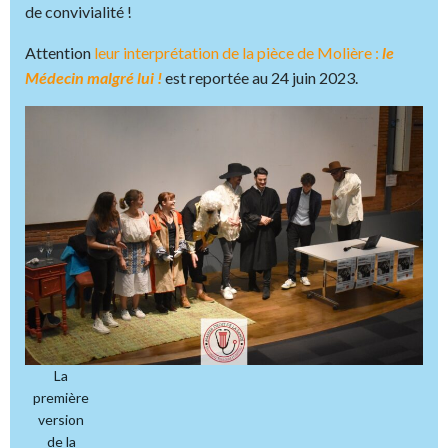
de convivialité !
Attention
leur interprétation de la pièce de Molière :
le
Médecin malgré lui !
est reportée au 24 juin 2023.
La
première
version
de la