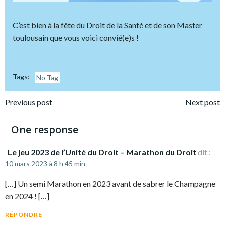
C’est bien à la fête du Droit de la Santé et de son Master
toulousain que vous voici convié(e)s !
Tags:
No Tag
Post
Post
Previous post
Next post
navigation
navigation
One response
Le jeu 2023 de l’Unité du Droit – Marathon du Droit
dit :
10 mars 2023 à 8 h 45 min
[…] Un semi Marathon en 2023 avant de sabrer le Champagne
en 2024 ! […]
RÉPONDRE