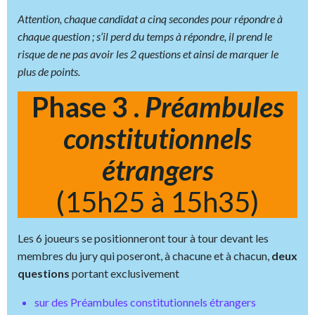
Attention, chaque candidat a cinq secondes pour répondre à
chaque question ; s’il perd du temps à répondre, il prend le
risque de ne pas avoir les 2 questions et ainsi de marquer le
plus de points.
Phase 3 .
Préambules
constitutionnels
étrangers
(15h25 à 15h35)
Les 6 joueurs se positionneront tour à tour devant les
membres du jury qui poseront, à chacune et à chacun,
deux
questions
portant exclusivement
sur des Préambules constitutionnels étrangers