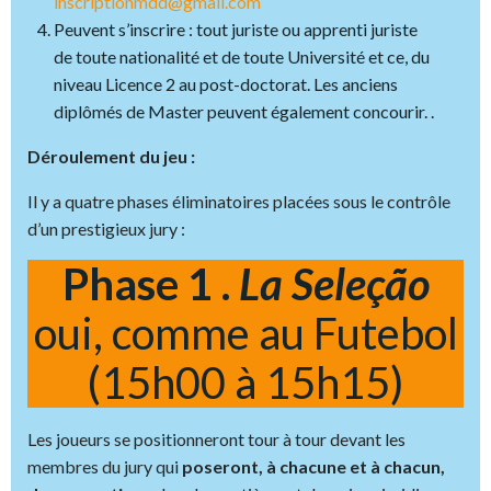
inscriptionmdd@gmail.com
Peuvent s’inscrire : tout juriste ou apprenti juriste
de toute nationalité et de toute Université et ce, du
niveau Licence 2 au post-doctorat. Les anciens
diplômés de Master peuvent également concourir. .
Déroulement du jeu :
Il y a quatre phases éliminatoires placées sous le contrôle
d’un prestigieux jury :
Phase 1 .
La Seleção
oui, comme au Futebol
(15h00 à 15h15)
Les joueurs se positionneront tour à tour devant les
membres du jury qui
poseront, à chacune et à chacun,