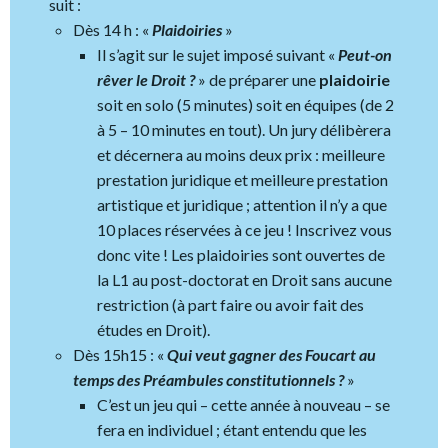
suit :
Dès 14 h : «
Plaidoiries
»
Il s’agit sur le sujet imposé suivant «
Peut-on
rêver le Droit ?
» de préparer une
plaidoirie
soit en solo (5 minutes) soit en équipes (de 2
à 5 – 10 minutes en tout). Un jury délibèrera
et décernera au moins deux prix : meilleure
prestation juridique et meilleure prestation
artistique et juridique ; attention il n’y a que
10 places réservées à ce jeu ! Inscrivez vous
donc vite ! Les plaidoiries sont ouvertes de
la L1 au post-doctorat en Droit sans aucune
restriction (à part faire ou avoir fait des
études en Droit).
Dès 15h15 : «
Qui veut gagner des Foucart au
temps des Préambules constitutionnels ?
»
C’est un jeu qui – cette année à nouveau – se
fera en individuel ; étant entendu que les