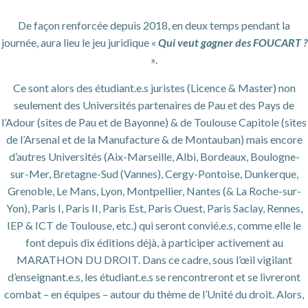
De façon renforcée depuis 2018, en deux temps pendant la
journée, aura lieu le jeu juridique «
Qui veut gagner des FOUCART ?
».
Ce sont alors des étudiant.e.s juristes (Licence & Master) non
seulement des Universités partenaires de Pau et des Pays de
l’Adour (sites de Pau et de Bayonne) & de Toulouse Capitole (sites
de l’Arsenal et de la Manufacture & de Montauban) mais encore
d’autres Universités (Aix-Marseille, Albi, Bordeaux, Boulogne-
sur-Mer, Bretagne-Sud (Vannes), Cergy-Pontoise, Dunkerque,
Grenoble, Le Mans, Lyon, Montpellier, Nantes (& La Roche-sur-
Yon), Paris I, Paris II, Paris Est, Paris Ouest, Paris Saclay, Rennes,
IEP & ICT de Toulouse, etc.) qui seront convié.e.s, comme elle le
font depuis dix éditions déjà, à participer activement au
MARATHON DU DROIT. Dans ce cadre, sous l’œil vigilant
d’enseignant.e.s, les étudiant.e.s se rencontreront et se livreront
combat – en équipes – autour du thème de l’Unité du droit. Alors,