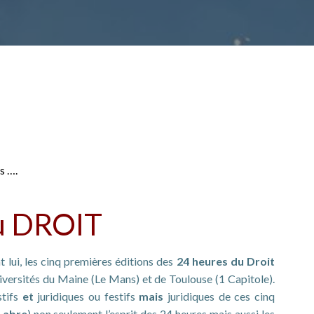
s ….
u DROIT
t lui, les cinq premières éditions des
24 heures du Droit
niversités du Maine (Le Mans) et de Toulouse (1 Capitole).
stifs
et
juridiques ou festifs
mais
juridiques de ces cinq
Labre
) non seulement l’esprit des 24 heures mais aussi les