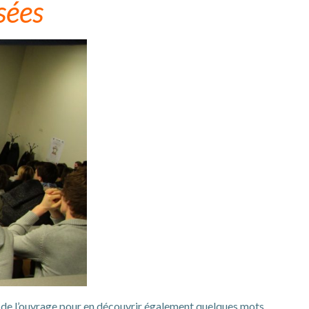
sées
te de l’ouvrage pour en découvrir également quelques mots