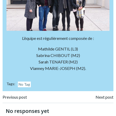
L’équipe est régulièrement composée de :
Mathilde GENTIL (L3)
Sabrina CHIBOUT (M2)
Sarah TENAFER (M2)
Vianney MARIE-JOSEPH (M2).
Tags:
No Tag
Post
Post
Previous post
Next post
navigation
navigation
No responses yet