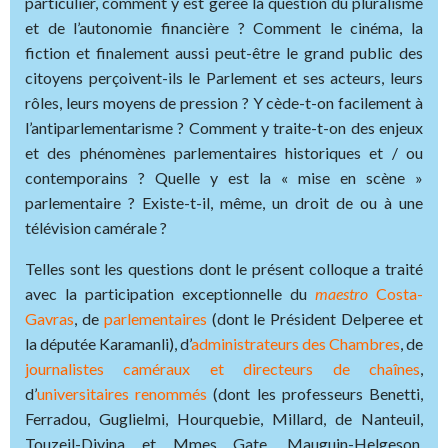
particulier, comment y est gérée la question du pluralisme
et de l’autonomie financière ? Comment le cinéma, la
fiction et finalement aussi peut-être le grand public des
citoyens perçoivent-ils le Parlement et ses acteurs, leurs
rôles, leurs moyens de pression ? Y cède-t-on facilement à
l’antiparlementarisme ? Comment y traite-t-on des enjeux
et des phénomènes parlementaires historiques et / ou
contemporains ? Quelle y est la « mise en scène »
parlementaire ? Existe-t-il, même, un droit de ou à une
télévision camérale ?
Telles sont les questions dont le présent colloque a traité
avec la participation exceptionnelle du
maestro
Costa-
Gavras
, de
parlementaires
(dont le Président Delperee et
la députée Karamanli), d’
administrateurs des Chambres
, de
journalistes caméraux et directeurs de chaînes
,
d’
universitaires renommés
(dont les professeurs Benetti,
Ferradou, Guglielmi, Hourquebie, Millard, de Nanteuil,
Touzeil-Divina et Mmes Gate, Mauguin-Helgeson,