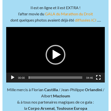
Il est en ligne et il est EXTRA !
l’after movie du
GALA du Marathon du Droit
dont quelques photos avaient déjà été
diffusées ICI
….
Lecteur
vidéo
00:00
04:46
Mille mercis à Florian
Castilla
/ Jean-Philippe
Orlandini
/
Albert
Mazloum
& à tous nos partenaires magiques de ce gala :
la
Corpo Arsenal, Toulouse Europa