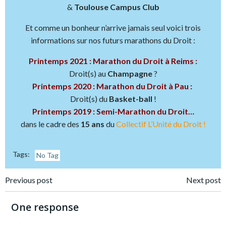
&
Toulouse Campus Club
Et comme un bonheur n’arrive jamais seul voici trois
informations sur nos futurs marathons du Droit :
Printemps 2021 : Marathon du Droit à Reims :
Droit(s) au
Champagne
?
Printemps 2020 : Marathon du Droit à Pau :
Droit(s) du
Basket-ball
!
Printemps 2019 : Semi-Marathon du Droit…
dans le cadre des
15 ans
du
Collectif L’Unité du Droit !
Tags:
No Tag
Post
Post
Previous post
Next post
navigation
navigation
One response