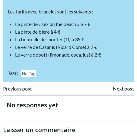
Les tarifs avec bracelet sont les suivants :
La pinte de « sex on the beach » à 7 €
La pinte de bière à 4 €
La bouteille de shooter (1l) à 35 €
Le verre de Casanis (Ricard Corse) à 2 €
Le verre de soft (limonade, coca, jus) à 2 €
Tags:
No Tag
Post
Post
Previous post
Next post
navigation
navigation
No responses yet
Laisser un commentaire