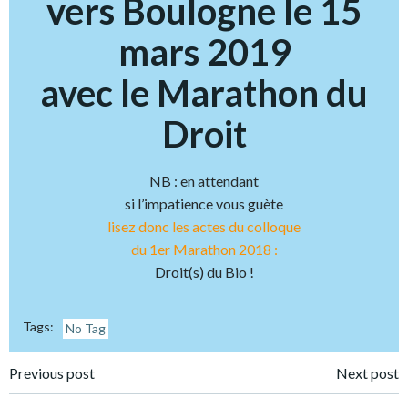
vers Boulogne le 15
mars 2019
avec le Marathon du
Droit
NB : en attendant
si l’impatience vous guète
lisez donc les actes du colloque
du 1er Marathon 2018 :
Droit(s) du Bio !
Tags:
No Tag
Post
Post
Previous post
Next post