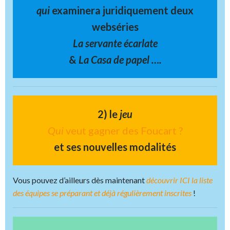
qui
examinera juridiquement deux
webséries
La servante écarlate
&
La Casa de papel ….
2) le
jeu
Qui
veut gagner des Foucart ?
et ses nouvelles modalités
Vous pouvez d’ailleurs dès maintenant
découvrir ICI la liste
des équipes se préparant et déjà régulièrement inscrites
!