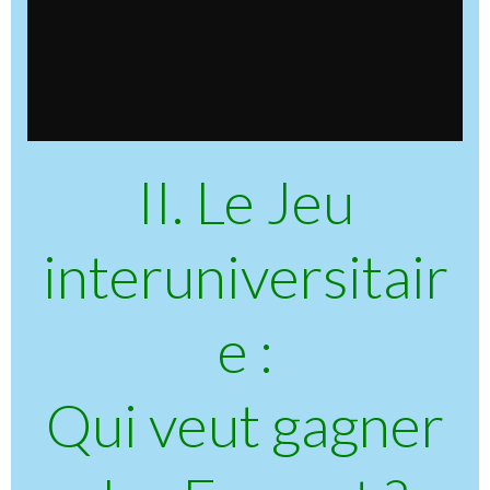
II. Le Jeu
interuniversitair
e :
Qui veut gagner