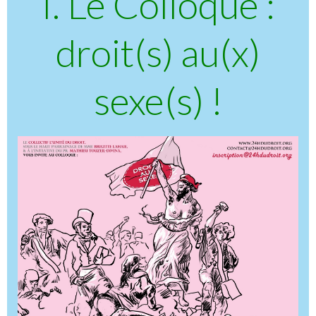
I. Le Colloque :
droit(s) au(x)
sexe(s) !