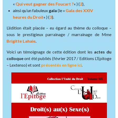
«
Qui veut gagner des Foucart ?
« ) (
2
),
ainsi qu’un fabuleux
gala
(le «
Gala des XXIV
heures du Droit
« ) (
3
).
L’édition était placée – eu égard au thème du colloque –
sous le prestigieux parrainage / marrainage de Mme
Brigitte Lahaie
.
Voici un témoignage de cette édition dont les
actes du
colloque
ont été publiés (février 2017 / Editions L’Epitoge
– Lextenso) et sont
présentés en ligne ici
.