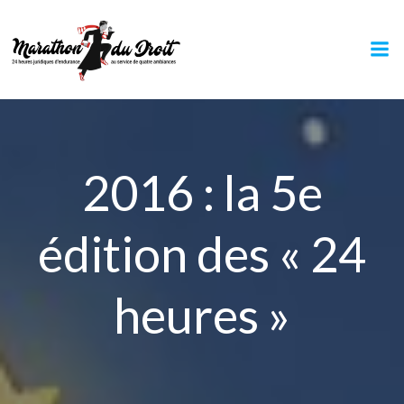
Aller
au
contenu
2016 : la 5e
édition des « 24
heures »