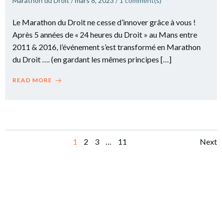
Marathon du Droit
/
mars 8, 2023
/
1
comment(s)
Le Marathon du Droit ne cesse d’innover grâce à vous !
Après 5 années de « 24 heures du Droit » au Mans entre
2011 & 2016, l’événement s’est transformé en Marathon
du Droit …. (en gardant les mêmes principes […]
READ MORE
Posts
Po
Page
Page
Page
Page
1
2
3
…
11
Next
navigation
na