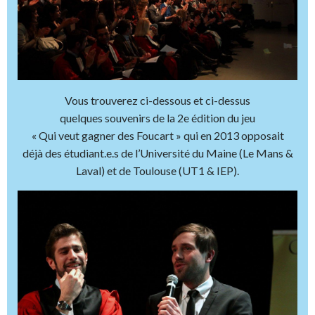
Vous trouverez ci-dessous et ci-dessus
quelques souvenirs de la 2e édition du jeu
« Qui veut gagner des Foucart » qui en 2013 opposait
déjà des étudiant.e.s de l’Université du Maine (Le Mans &
Laval) et de Toulouse (UT1 & IEP).