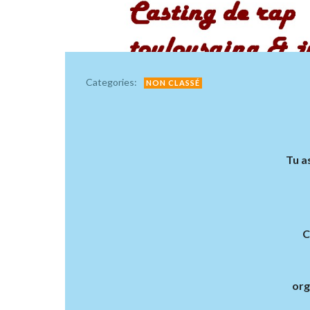
Categories:
NON CLASSÉ
Tu a
C
org