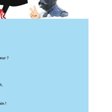
eur ?
t,
in !