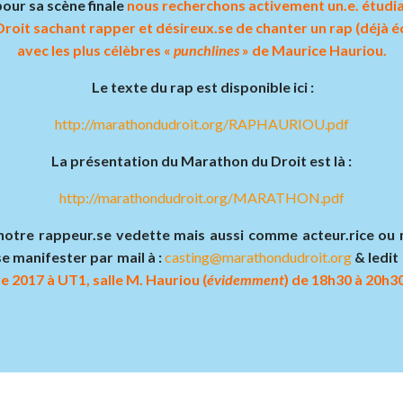
pour sa scène finale
nous recherchons activement un.e. étudia
Droit sachant rapper et désireux.se de chanter un rap (déjà éc
avec les plus célèbres «
punchlines
» de Maurice Hauriou.
Le texte du rap est disponible ici :
http://marathondudroit.org/RAPHAURIOU.pdf
La présentation du Marathon du Droit est là :
http://marathondudroit.org/MARATHON.pdf
otre rappeur.se vedette mais aussi comme acteur.rice ou mu
e manifester par mail à :
casting@marathondudroit.org
& ledit 
e 2017 à UT1, salle M. Hauriou (
évidemment
) de 18h30 à 20h30