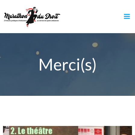
Aller
au
contenu
Merci(s)