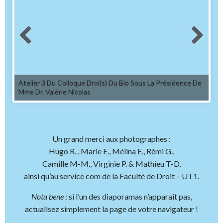
Atelier 3 Du Colloque Droi(s) Du Bio Sous La Présidence De
Mme Dr. Valérie Nicolas
Un grand merci aux photographes :
Hugo R. , Marie E., Mélina E., Rémi G.,
Camille M-M., Virginie P. & Mathieu T-D.
ainsi qu’au service com de la Faculté de Droit – UT1.
Nota bene
: si l’un des diaporamas n’apparaît pas,
actualisez simplement la page de votre navigateur !