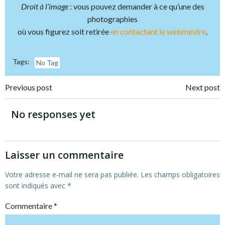
Droit à l’image
: vous pouvez demander à ce qu’une des
photographies
où vous figurez soit retirée
en contactant le webmestre
.
Tags:
No Tag
Post
Post
Previous post
Next post
navigation
navigation
No responses yet
Laisser un commentaire
Votre adresse e-mail ne sera pas publiée.
Les champs obligatoires
sont indiqués avec
*
Commentaire
*