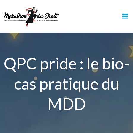
Aller
au
contenu
QPC pride : le bio-
cas pratique du
MDD