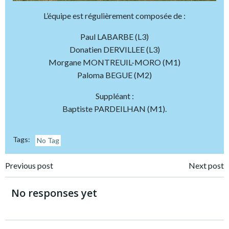
L’équipe est régulièrement composée de :
Paul LABARBE (L3)
Donatien DERVILLEE (L3)
Morgane MONTREUIL-MORO (M1)
Paloma BEGUE (M2)
Suppléant :
Baptiste PARDEILHAN (M1).
Tags:
No Tag
Post
Post
Previous post
Next post
navigation
navigation
No responses yet