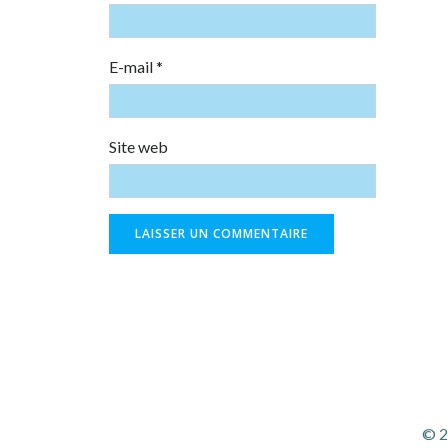
E-mail
*
Site web
© 2