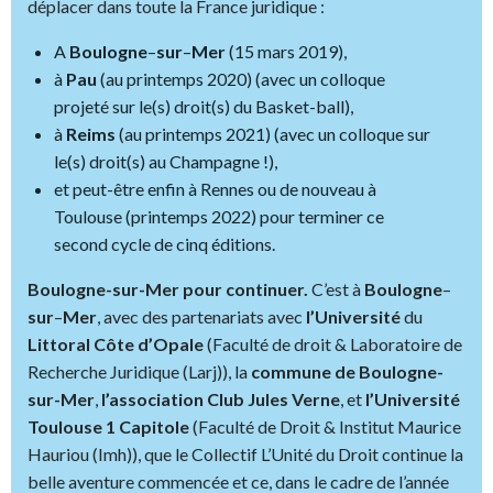
déplacer dans toute la France juridique :
A
Boulogne
–
sur
–
Mer
(15 mars 2019),
à
Pau
(au printemps 2020) (avec un colloque
projeté sur le(s) droit(s) du Basket-ball),
à
Reims
(au printemps 2021) (avec un colloque sur
le(s) droit(s) au Champagne !),
et peut-être enfin à Rennes ou de nouveau à
Toulouse (printemps 2022) pour terminer ce
second cycle de cinq éditions.
Boulogne-sur-Mer pour continuer.
C’est à
Boulogne
–
sur
–
Mer
, avec des partenariats avec
l’Université
du
Littoral
Côte
d’Opale
(Faculté de droit & Laboratoire de
Recherche Juridique (Larj)), la
commune de Boulogne-
sur-Mer
,
l’association
Club
Jules
Verne
, et
l’Université
Toulouse
1 Capitole
(Faculté de Droit & Institut Maurice
Hauriou (Imh)), que le Collectif L’Unité du Droit continue la
belle aventure commencée et ce, dans le cadre de l’année