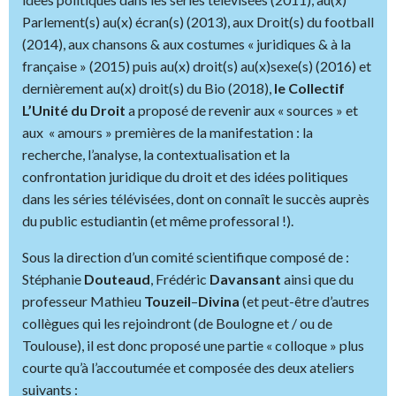
Parlement(s) au(x) écran(s) (2013), aux Droit(s) du football
(2014), aux chansons & aux costumes « juridiques & à la
française » (2015) puis au(x) droit(s) au(x)sexe(s) (2016) et
dernièrement au(x) droit(s) du Bio (2018),
le Collectif
L’Unité du Droit
a proposé de revenir aux « sources » et
aux « amours » premières de la manifestation : la
recherche, l’analyse, la contextualisation et la
confrontation juridique du droit et des idées politiques
dans les séries télévisées, dont on connaît le succès auprès
du public estudiantin (et même professoral !).
Sous la direction d’un comité scientifique composé de :
Stéphanie
Douteaud
, Frédéric
Davansant
ainsi que du
professeur Mathieu
Touzeil
–
Divina
(et peut-être d’autres
collègues qui les rejoindront (de Boulogne et / ou de
Toulouse), il est donc proposé une partie « colloque » plus
courte qu’à l’accoutumée et
composée des deux ateliers
suivants :