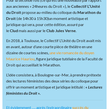
Pour la seconde fois (ce qui est une nouveauté par rapport
aux anciennes « 24heures du Droit »), le
Collectif L’Unité
du Droit
propose au-milieu du colloque du
Marathon du
Droit
(de 14h30 à 15h30)un moment artistique et
juridique qui sera, pour cette édition, assuré par
le
Clud
mais aussi par le
Club
Jules
Verne
.
En 2018, à Toulouse, le Collectif L’Unité du Droit avait mis
en avant, autour d’une courte pièce de théâtre en une
dizaine de courtes scènes,
une vie romancée du doyen
Maurice
Hauriou
, figure juridique tutélaire de la Faculté de
Droit qui accueillait le Marathon.
L’idée consistera, à Boulogne-sur-Mer, à prendre prétexte
des lectures féministes des deux séries du colloque pour
offrir un moment artistique et juridique intitulé :
«
Lectures
féministes du Droit
».
Et évidemment …. après l’extraordinaire
succès du