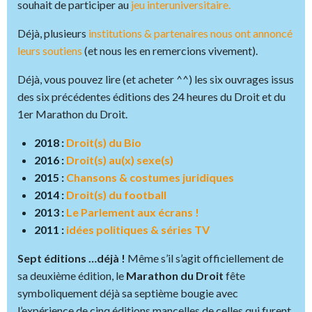
souhait de participer au
jeu interuniversitaire.
Déjà, plusieurs
institutions & partenaires nous ont annoncé
leurs soutiens
(et nous les en remercions vivement).
Déjà, vous pouvez lire (et acheter ^^) les six ouvrages issus
des six précédentes éditions des 24 heures du Droit et du
1er Marathon du Droit.
2018 :
Droit(s) du Bio
2016 :
Droit(s) au(x) sexe(s)
2015 :
Chansons & costumes juridiques
2014 :
Droit(s) du football
2013 :
Le Parlement aux écrans !
2011 :
idées politiques & séries TV
Sept éditions …déjà !
Même s’il s’agit officiellement de
sa deuxième édition, le
Marathon du Droit
fête
symboliquement déjà sa septième bougie avec
l’expérience de cinq éditions mancelles de celles qui furent