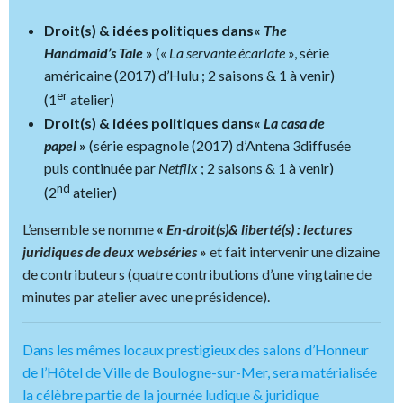
Droit(s) & idées politiques dans«
The
Handmaid’s Tale
»
(«
La servante écarlate
», série
américaine (2017) d’Hulu ; 2 saisons & 1 à venir)
er
(1
atelier)
Droit(s) & idées politiques dans«
La casa de
papel
»
(série espagnole (2017) d’Antena 3diffusée
puis continuée par
Netflix
; 2 saisons & 1 à venir)
nd
(2
atelier)
L’ensemble se nomme
«
En-droit(s)& liberté(s) : lectures
juridiques de deux webséries
»
et fait intervenir une dizaine
de contributeurs (quatre contributions d’une vingtaine de
minutes par atelier avec une présidence).
Dans les mêmes locaux prestigieux des salons d’Honneur
de l’Hôtel de Ville de Boulogne-sur-Mer, sera matérialisée
la célèbre partie de la journée ludique & juridique