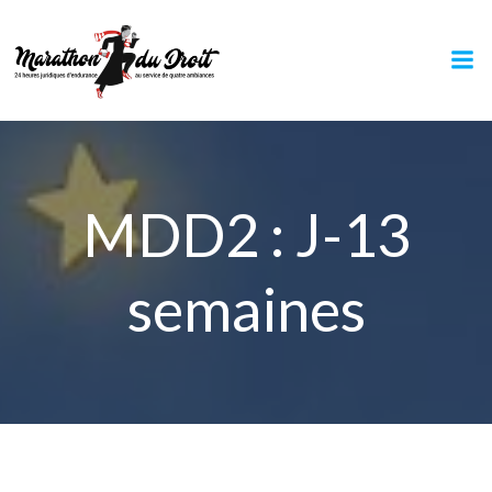
Aller
au
contenu
MDD2 : J-13
semaines