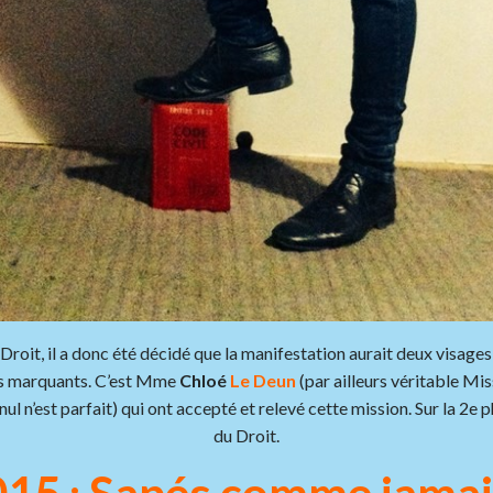
roit, il a donc été décidé que la manifestation aurait deux visages
nts marquants. C’est Mme
Chloé
Le Deun
(par ailleurs véritable Mi
 nul n’est parfait) qui ont accepté et relevé cette mission. Sur la 2
du Droit.
15 : Sapés comme jamai