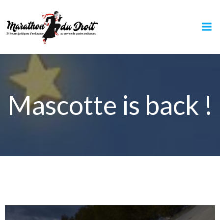
Aller
au
contenu
Mascotte is back !