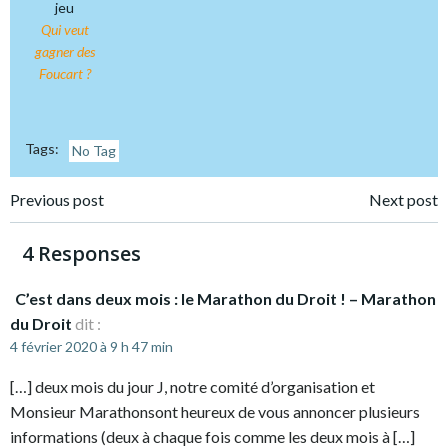
jeu
Qui veut
gagner des
Foucart ?
Tags:
No Tag
Post
Post
Previous post
Next post
navigation
navigation
4 Responses
C’est dans deux mois : le Marathon du Droit ! – Marathon
du Droit
dit :
4 février 2020 à 9 h 47 min
[…] deux mois du jour J, notre comité d’organisation et
Monsieur Marathonsont heureux de vous annoncer plusieurs
informations (deux à chaque fois comme les deux mois à […]