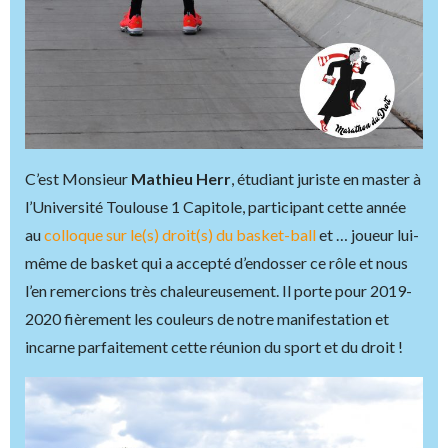
C’est Monsieur
Mathieu Herr
, étudiant juriste en master à
l’Université Toulouse 1 Capitole, participant cette année
au
colloque sur le(s) droit(s) du basket-ball
et … joueur lui-
même de basket qui a accepté d’endosser ce rôle et nous
l’en remercions très chaleureusement. Il porte pour 2019-
2020 fièrement les couleurs de notre manifestation et
incarne parfaitement cette réunion du sport et du droit !